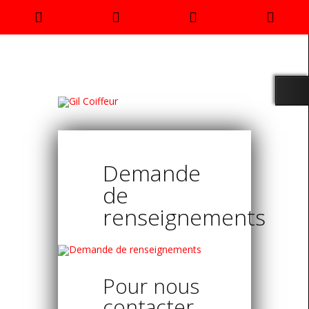
Rendez
Phone
Email
Goo
vous
Number
Address
Map
for
calling
Demande
de
renseignements
Pour nous
contacter,