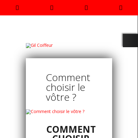
Rendez
Phone
Email
Goo
vous
Number
Address
Map
for
calling
Comment
choisir le
vôtre ?
COMMENT