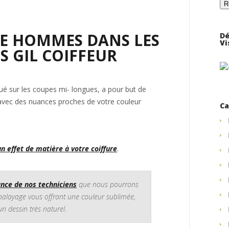
E HOMMES DANS LES
Dé
Vi
S GIL COIFFEUR
qué sur les coupes mi- longues, a pour but de
 avec des nuances proches de votre couleur
Ca
n effet de matière à votre coiffure
.
nce de nos techniciens
que nous pourrons
balayage vous offrant une couleur sublimée,
n dessin très naturel.