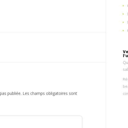
Ve
l’
Qu
sa
Ré
be
pas publiée.
Les champs obligatoires sont
co