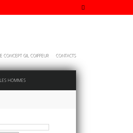
l
Google
ess
Maps
E CONCEPT GIL COIFFEUR
CONTACTS
LES HOMMES
chercher :