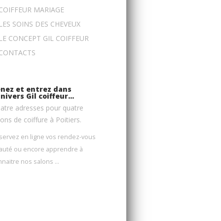
COIFFEUR MARIAGE
LES SOINS DES CHEVEUX
LE CONCEPT GIL COIFFEUR
CONTACTS
nez et entrez dans
univers Gil coiffeur…
atre adresses pour quatre
lons de coiffure à Poitiers.
servez en ligne vos rendez-vous
auté ou encore apprendre à
nnaitre nos salons …