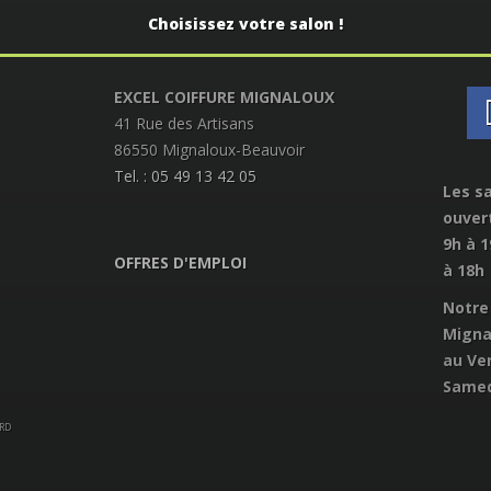
Choisissez votre salon !
EXCEL COIFFURE MIGNALOUX
41 Rue des Artisans
86550 Mignaloux-Beauvoir
Tel. : 05 49 13 42 05
Les sa
ouver
9h à 
OFFRES D'EMPLOI
à 18h
Notre 
Migna
au Ven
Samed
ORD