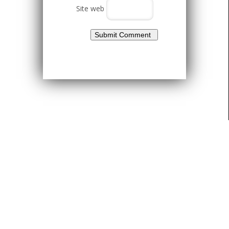
Site web
Clos
this
modu