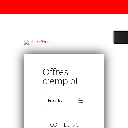
Rendez
Phone
Email
Goo
vous
Number
Address
Map
for
calling
Offres
d’emploi
Filter by
COIFFEUR/C