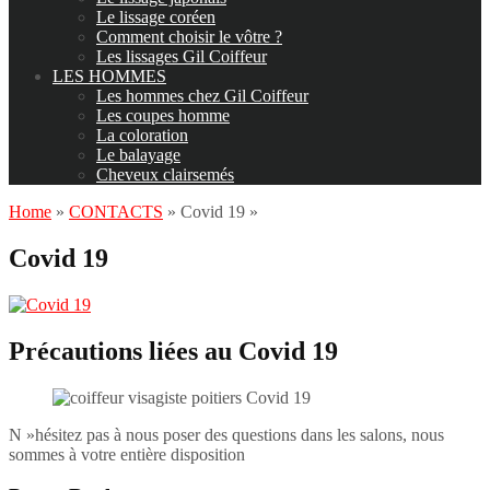
Le lissage coréen
Comment choisir le vôtre ?
Les lissages Gil Coiffeur
LES HOMMES
Les hommes chez Gil Coiffeur
Les coupes homme
La coloration
Le balayage
Cheveux clairsemés
Home
»
CONTACTS
»
Covid 19
»
Covid 19
Précautions liées au Covid 19
N »hésitez pas à nous poser des questions dans les salons, nous
sommes à votre entière disposition