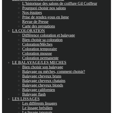
L’historique des salons de coiffure Gil Coiffeur
Pourquoi choisir nos salons
Nos équipes
Prise de rendez-vous en ligne
Revue de Presse
Carte des prestations
LA COLORATION
Différence coloration et balayage
Bien choisir sa coloration
Coloration/Mèches
Coloration temporaire
Coloration mousse
Coloration permanente
LE BALAYAGE/LES MECHES
Bien choisir son balayage
Balayage ou mèches, comment choisir?
Balayage cheveux bruns
Balayage cheveux chatains
Balayage cheveux blonds
Balayage californien
Balayage flash
LES LISSAGES
Les différents lissages
Le lissage brésilien
Le lissage japonais