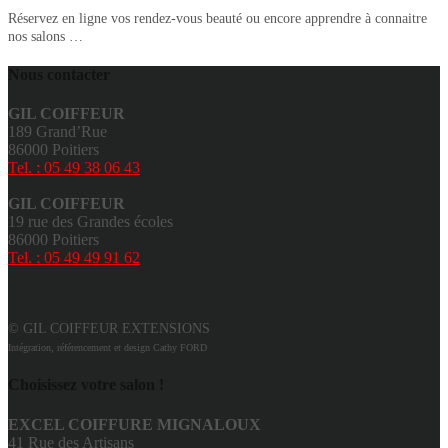
Réservez en ligne vos rendez-vous beauté ou encore apprendre à connaitre
nos salons …
Nous contacter
GIL COIFFEUR
189 Grand’Rue
86000 Poitiers
Tel. : 05 49 38 06 43
GIL COIFFEUR
19 rue des Grandes écoles
86000 Poitiers
Tel. : 05 49 49 91 62
© GIL COIFFEUR EXTENSIONS
Intégration, référencement et design Cathy FORD
Choisissez votre salon !
EXCEL COIFFURE MIGNALOUX
41 Rue des Artisans