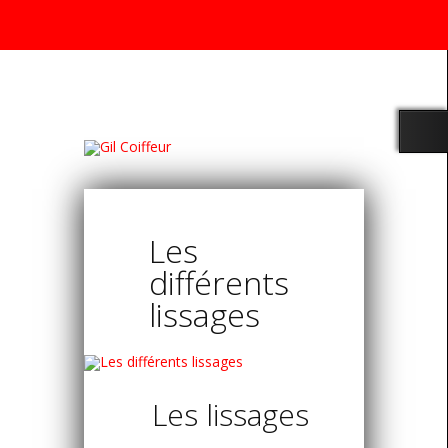
Rendez
Phone
Email
Goo
vous
Number
Address
Map
for
calling
Les
différents
lissages
Les lissages