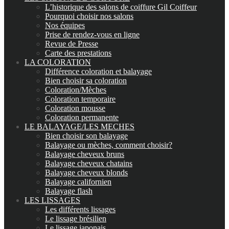
L’historique des salons de coiffure Gil Coiffeur
Pourquoi choisir nos salons
Nos équipes
Prise de rendez-vous en ligne
Revue de Presse
Carte des prestations
LA COLORATION
Différence coloration et balayage
Bien choisir sa coloration
Coloration/Mèches
Coloration temporaire
Coloration mousse
Coloration permanente
LE BALAYAGE/LES MECHES
Bien choisir son balayage
Balayage ou mèches, comment choisir?
Balayage cheveux bruns
Balayage cheveux chatains
Balayage cheveux blonds
Balayage californien
Balayage flash
LES LISSAGES
Les différents lissages
Le lissage brésilien
Le lissage japonais