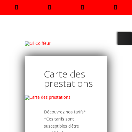
Rendez
Phone
Email
Goo
vous
Number
Address
Map
for
calling
Carte des
prestations
Découvrez nos tarifs*
*Ces tarifs sont
susceptibles d’être