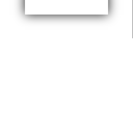
Clos
this
modu