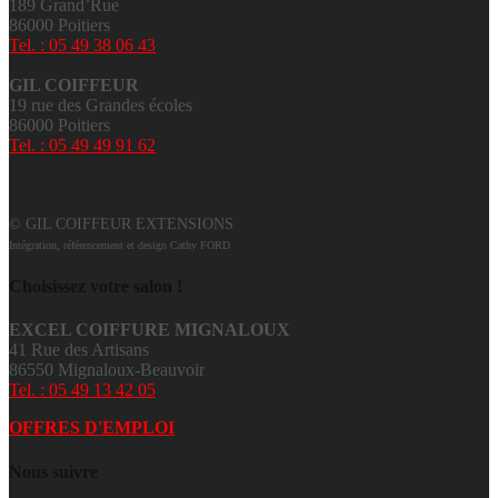
189 Grand’Rue
86000 Poitiers
Tel. : 05 49 38 06 43
GIL COIFFEUR
19 rue des Grandes écoles
86000 Poitiers
Tel. : 05 49 49 91 62
© GIL COIFFEUR EXTENSIONS
Intégration, référencement et design Cathy FORD
Choisissez votre salon !
EXCEL COIFFURE MIGNALOUX
41 Rue des Artisans
86550 Mignaloux-Beauvoir
Tel. : 05 49 13 42 05
OFFRES D'EMPLOI
Nous suivre