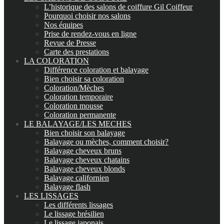
L’historique des salons de coiffure Gil Coiffeur
Pourquoi choisir nos salons
Nos équipes
Prise de rendez-vous en ligne
Revue de Presse
Carte des prestations
LA COLORATION
Différence coloration et balayage
Bien choisir sa coloration
Coloration/Mèches
Coloration temporaire
Coloration mousse
Coloration permanente
LE BALAYAGE/LES MECHES
Bien choisir son balayage
Balayage ou mèches, comment choisir?
Balayage cheveux bruns
Balayage cheveux chatains
Balayage cheveux blonds
Balayage californien
Balayage flash
LES LISSAGES
Les différents lissages
Le lissage brésilien
Le lissage japonais